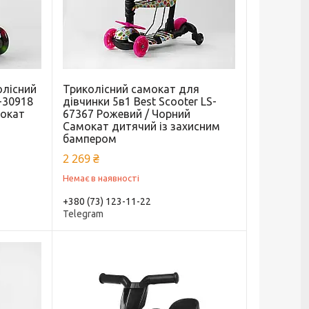
олісний
Триколісний самокат для
S-30918
дівчинки 5в1 Best Scooter LS-
мокат
67367 Рожевий / Чорний
Самокат дитячий із захисним
бампером
2 269 ₴
Немає в наявності
+380 (73) 123-11-22
Telegram