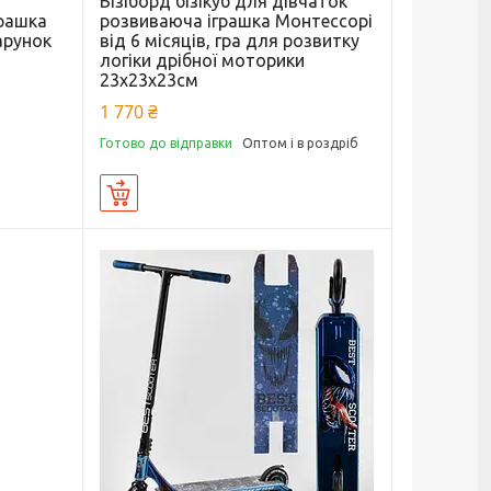
Бізіборд бізікуб для дівчаток
рашка
розвиваюча іграшка Монтессорі
арунок
від 6 місяців, гра для розвитку
логіки дрібної моторики
23x23x23см
1 770 ₴
Готово до відправки
Оптом і в роздріб
Купити