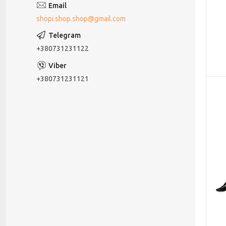
shopi.shop.shop@gmail.com
+380731231122
+380731231121