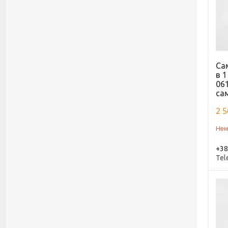
Са
в 1
06
са
2 5
Нем
+38
Tel