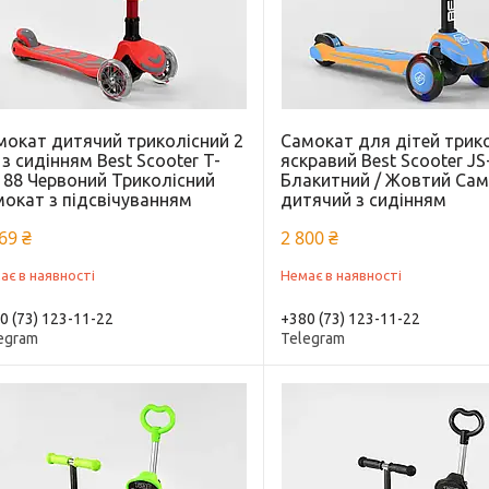
мокат дитячий триколісний 2
Самокат для дітей трик
 з сидінням Best Scooter T-
яскравий Best Scooter J
188 Червоний Триколісний
Блакитний / Жовтий Са
мокат з підсвічуванням
дитячий з сидінням
69 ₴
2 800 ₴
ає в наявності
Немає в наявності
0 (73) 123-11-22
+380 (73) 123-11-22
egram
Telegram