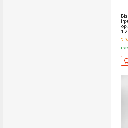
Бі
ігр
ор
1 2
2 7
Гот