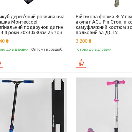
зикуб дерев'яний розвиваюча
Військова форма ЗСУ пік
ашка Монтессорі,
акупат ACU Ріп Стоп, пік
игінальний подарунок дитині
камуфляжний костюм зс
 3 4 роки 30x30x30см 25 зон
польовий за ДСТУ
40 ₴
3 200 ₴
ово до відправки
Оптом і в роздріб
Готово до відправки
Купити
Купити