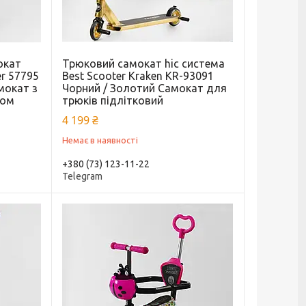
окат
Трюковий самокат hic система
er 57795
Best Scooter Kraken KR-93091
мокат з
Чорний / Золотий Самокат для
мом
трюків підлітковий
4 199 ₴
Немає в наявності
+380 (73) 123-11-22
Telegram