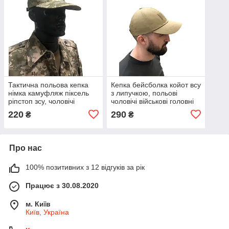
Тактична польова кепка
Кепка бейсболка койот всу
німка камуфляж піксель
з липучкою, польові
ріпстоп зсу, чоловічі
чоловічі військові головні
військові головні убори
убори, бейсболка
220
290
₴
₴
ЗСУ
армійська зсу
Про нас
100% позитивних з 12 відгуків за рік
Працює з 30.08.2020
м. Київ
Київ, Україна