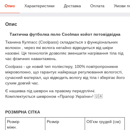
Опис
Характеристики
Доставка
Оплата
Умови п
Опис
Тактична футболка поло Coolmax койот потовідвідна
Тканина Кулпасс (Coolpass) складається з функціональних
волокон , через які волога негайно відводиться від шкіри
назовні. Ця технологія дозволяє зменшити нагрівання тіла під
час фізичних навантажень.
Coolpass - це новий тип поліестеру, 100% повітропроникне
мікроволокно, що гарантує найкраще регулювання вологості,
сучасний матеріал, що відводить вологу від тіла і зберігає його
сухим довгий час.
Є нашивка під шеврон на правому передпліччі.
Комплектується шевроном «Прапор України»! 🇺🇦
РОЗМІРНА СІТКА
Розмір
Розмір
Об'єм грудей (см)
міжн.