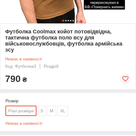
Футболка Coolmax койот потовідвідна,
тактична футболка поло всу для
військовослужбовців, футболка армійська
зсу
Немає в наявності
Код: Футболка3
Роздріб
790
₴
Розмір
Різні розміри
S
M
XL
Немає в наявності