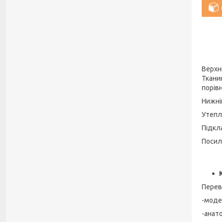
Верхн
Ткани
порів
Нижні
Утепл
Підкл
Посиле
Перев
-моде
-анато