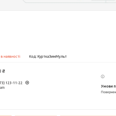
 в наявності
Код:
КурткаЗимМульт
0 ₴
73) 123-11-22
ram
поверне