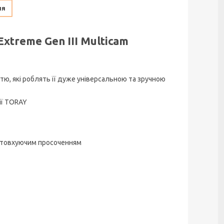
ня
xtreme Gen III Multicam
ю, які роблять її дуже універсальною та зручною
ії TORAY
ідштовхуючим просоченням