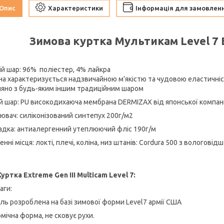
Опис
Характеристики
Інформація для замовлен
Зимова куртка Мультикам Level 7 E
ій шар: 96% поліестер, 4% лайкра
на характеризується надзвичайною м’якістю та чудовою еластичніст
няно з будь-яким іншим традиційним шаром
й шар: PU високодихаюча мембрана DERMIZAX від японської компан
ювач: силіконізований синтепух 200г/м2
адка: антиалергенний утеплюючий фліс 190г/м
нні місця: локті, плечі, коліна, низ штанів: Cordura 500 з вологов
Куртка Extreme Gen III Multicam Level 7:
аги:
ль розроблена на базі зимової форми Level7 армії США
мічна форма, не сковує рухи.