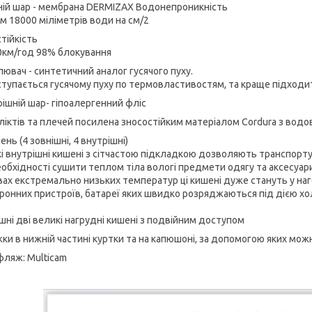
ній шар - мембрана DERMIZAX Водонепроникність
ум 18000 міліметрів води на см/2
тійкість
0км/год 98% блокування
лювач - синтетичний аналог гусячого пуху.
ступається гусячому пуху по термовластивостям, та краще підходит
рішній шар- гіпоалергенний фліс
 ліктів та плечей посилена зносостійким матеріалом Cordura з во
ень (4 зовнішні, 4 внутрішні)
ткі внутрішні кишені з сітчастою підкладкою дозволяють транспорту
еобхідності сушити теплом тіла вологі предмети одягу та аксесуари
вах екстремально низьких температур ці кишені дуже стануть у наг
ронних пристроїв, батареї яких швидко розряджаються під дією хо
ішні дві великі нагрудні кишені з подвійним доступом
жки в нижній частині куртки та на капюшоні, за допомогою яких мо
фляж: Multicam