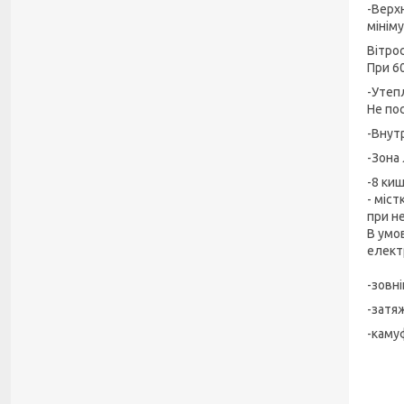
-Верх
мінім
Вітрос
При 6
-Утеп
Не по
-Внут
-Зона
-8 киш
- міс
при н
В умо
елект
-зовн
-затя
-каму