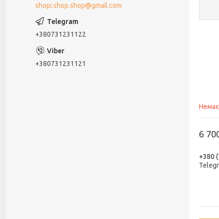
shopi.shop.shop@gmail.com
+380731231122
+380731231121
Немає
6 70
+380 (
Teleg