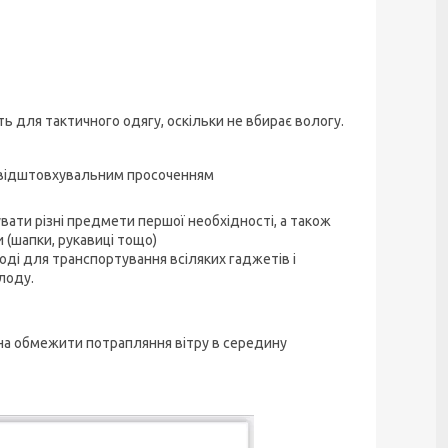
ь для тактичного одягу, оскільки не вбирає вологу.
довідштовхувальним просоченням
вати різні предмети першої необхідності, а також
 (шапки, рукавиці тощо)
оді для транспортування всіляких гаджетів і
лоду.
жна обмежити потрапляння вітру в середину