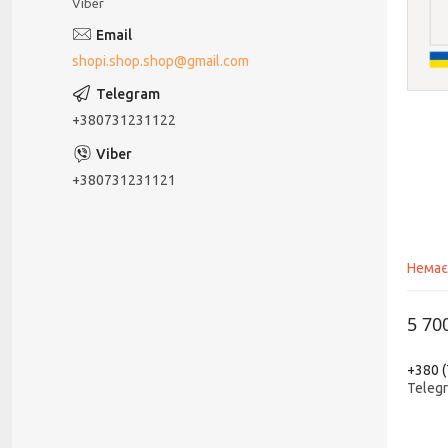
Viber
shopi.shop.shop@gmail.com
+380731231122
+380731231121
Немає
5 70
+380 (
Teleg