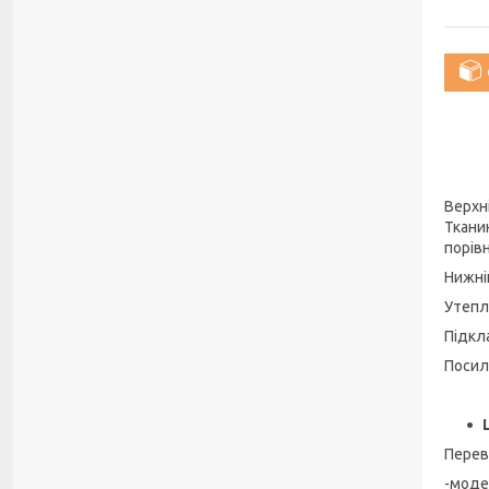
Верхні
Ткани
порів
Нижні
Утепл
Підкл
Посиле
Перев
-моде