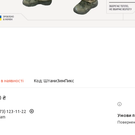
 в наявності
Код:
ШтаниЗимПикс
0 ₴
73) 123-11-22
ram
поверне