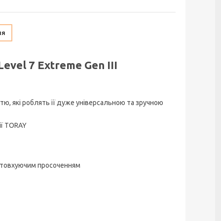
ня
vel 7 Extreme Gen III
ю, які роблять її дуже універсальною та зручною
ії TORAY
ідштовхуючим просоченням