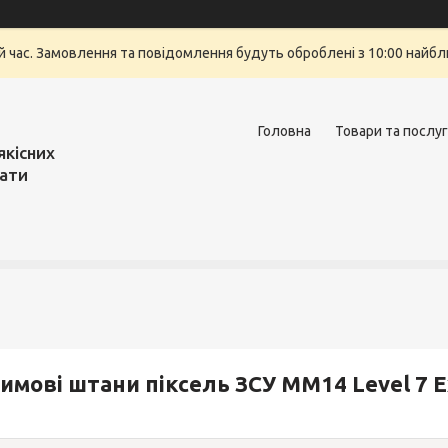
й час. Замовлення та повідомлення будуть оброблені з 10:00 найбли
Головна
Товари та послу
якісних
вати
имові штани піксель ЗСУ ММ14 Level 7 Ex