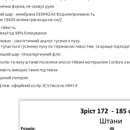
мічна форма, не сковує рухи.
ній шар - мембрана DERMIZAX Водонепроникність
ум 18000 міліметрів води на см/2
тійкість
0км/год 98% блокування
лювач - синтетичний аналог гусячого пуху.
ступається гусячому пуху по термовластивостям, та краще підходит
рішній шар- гіпоалергенний фліс
 колін та низу штанів посилена зносостійким матеріалом Cordura 
ивіть використання підтяжок
щений поперек
фляж: офіційний колір ЗСУ піксель ММ14