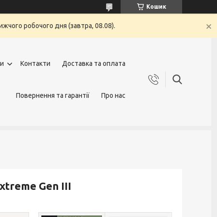
Кошик
жчого робочого дня (завтра, 08.08).
ги
Контакти
Доставка та оплата
Повернення та гарантії
Про нас
treme Gen III