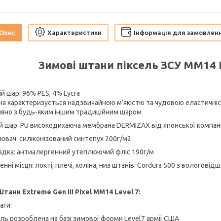
Опис
Характеристики
Інформація для замовлен
Зимові штани піксель ЗСУ ММ14 Le
й шар: 96% PES, 4% Lycra
на характеризується надзвичайною м’якістю та чудовою еластичніст
няно з будь-яким іншим традиційним шаром
й шар: PU високодихаюча мембрана DERMIZAX від японської компан
ювач: силіконізований синтепух 200г/м2
адка: антиалергенний утеплюючий фліс 190г/м
нні місця: локті, плечі, коліна, низ штанів: Cordura 500 з вологов
Штани Extreme Gen III Pixel MM14 Level 7:
аги:
ль розроблена на базі зимової форми Level7 армії США