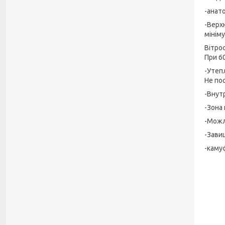
-анато
-Верх
мінім
Вітрос
При 6
-Утеп
Не по
-Внут
-Зона
-Можл
-Зави
-каму