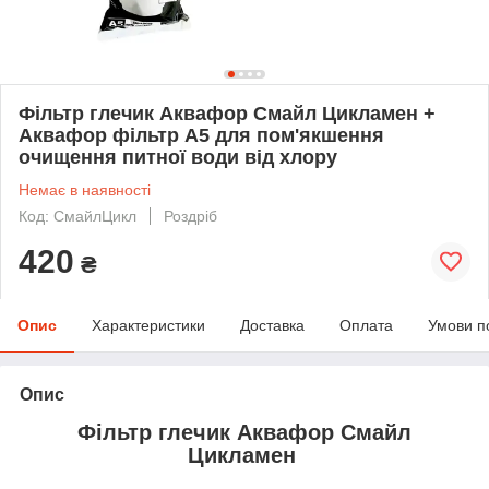
Фільтр глечик Аквафор Смайл Цикламен +
Аквафор фільтр А5 для пом'якшення
очищення питної води від хлору
Немає в наявності
Код: СмайлЦикл
Роздріб
420
₴
Опис
Характеристики
Доставка
Оплата
Умови п
Опис
Фільтр глечик Аквафор Смайл
Цикламен