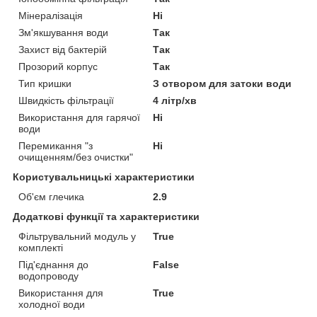
Мінералізація
Ні
Зм'якшування води
Так
Захист від бактерій
Так
Прозорий корпус
Так
Тип кришки
З отвором для затоки води
Швидкість фільтрації
4 літр/хв
Використання для гарячої
Ні
води
Перемикання "з
Ні
очищенням/без очистки"
Користувальницькі характеристики
Об'єм глечика
2.9
Додаткові функції та характеристики
Фільтрувальний модуль у
True
комплекті
Під'єднання до
False
водопроводу
Використання для
True
холодної води