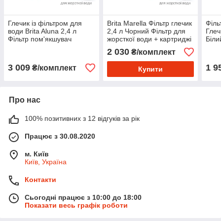
Глечик із фільтром для
Brita Marella Фільтр глечик
Філь
води Brita Aluna 2,4 л
2,4 л Чорний Фільтр для
Глеч
Фільтр пом'якшувач
жорсткої води + картриджі
Біли
жорсткої води Білий +
2 шт
2 030
₴/комплект
картриджі 5 шт
3 009
1 9
₴/комплект
Купити
Про нас
100% позитивних з 12 відгуків за рік
Працює з 30.08.2020
м. Київ
Київ, Україна
Контакти
Сьогодні працює з 10:00 до 18:00
Показати весь графік роботи