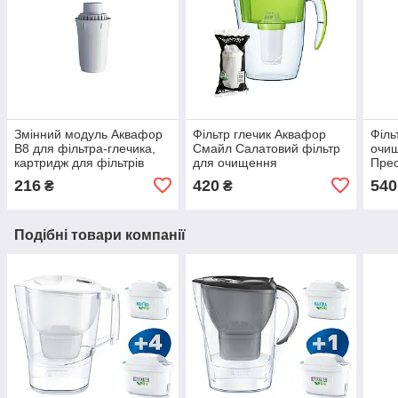
Змінний модуль Аквафор
Фільтр глечик Аквафор
Філь
В8 для фільтра-глечика,
Смайл Салатовий фільтр
очи
картридж для фільтрів
для очищення
Пре
очищення води
пом'якшення питної води,
філь
216
420
540
₴
₴
найкращі фільтри для
питн
води
мод
Подібні товари компанії