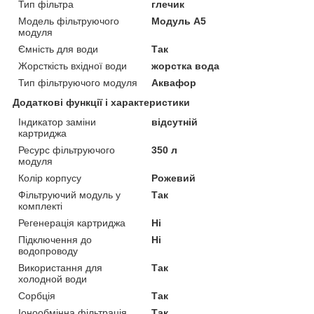
Тип фільтра
глечик
Модель фільтруючого
Модуль А5
модуля
Ємність для води
Так
Жорсткість вхідної води
жорстка вода
Тип фільтруючого модуля
Аквафор
Додаткові функції і характеристики
Індикатор заміни
відсутній
картриджа
Ресурс фільтруючого
350 л
модуля
Колір корпусу
Рожевий
Фільтруючий модуль у
Так
комплекті
Регенерація картриджа
Ні
Підключення до
Ні
водопроводу
Використання для
Так
холодной води
Сорбція
Так
Іонообмінна фільтрація
Так