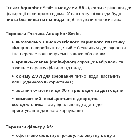
Глечик
Aquaphor
Smile
з модулем А5
- ідеальне рішення для
фільтрації води прямо вдома. У вас на кухні завжди буде
чиста безпечна питна вода
, щоб готувати для близьких.
Переваги Глечика Aquaphor Smile:
виготовлено
з високоякісного харчового пластику
німецького виробництва, який є безпечним для здоров'я
і не передає воді неприємні запахи або смаки;
кришка-клапан (фліп-флоп)
спрощує набір води та
захищає воронку фільтра від пилу;
об'єму 2,9 л
для зберігання питної води вистачить
для щоденного використання;
здатний
очистити до 30 літрів води за дві години
;
компактний, поміщається в дверцята
холодильника
, тому ідеально підходить для
приготування дитячого харчування.
Переваги фільтру А5:
ефективно
фільтрує іржаву, каламутну воду
з