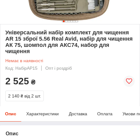
Універсальний набір комплект для чищення
AR 15 зброї 5.56 Real Avid, набір для чищення
АК 75, шомпол для АКС74, набор для
чищення
Немає в наявності
Код: НабірАР15
Опт і роздріб
2 525
₴
2 140 ₴
від 2 шт.
Опис
Характеристики
Доставка
Оплата
Умови п
Опис