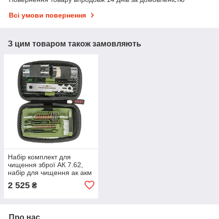
Всі умови повернення
З цим товаром також замовляють
Набір комплект для
чищення зброї АК 7.62,
набір для чищення ак акм
вогнепальної зброї Real
2 525
₴
Avid, йоржи шомпола для
чищення зброї
Про нас