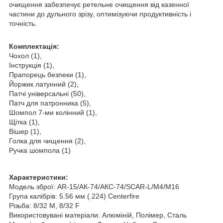
очищення забезпечує ретельне очищення від казенної
частини до дульного зрізу, оптимізуючи продуктивність і
точність.
Комплектація:
Чохол (1),
Інструкція (1),
Прапорець безпеки (1),
Йоржик латунний (2),
Патчі універсальні (50),
Патч для патронника (5),
Шомпол 7-ми колінний (1),
Щітка (1),
Вішер (1),
Голка для чищення (2),
Ручка шомпола (1)
Характеристики:
Модель зброї: AR-15/АК-74/АКС-74/SCAR-L/M4/M16
Група калібрів: 5.56 мм (.224) Centerfire
Різьба: 8/32 M, 8/32 F
Використовувані матеріали: Алюміній, Полімер, Сталь