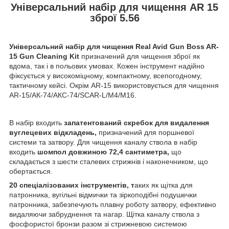
Універсальний набір для чищення AR 15
зброї 5.56
Універсальний набір для чищення Real Avid Gun Boss AR-
15 Gun Cleaning Kit
призначений для чищення зброї як
вдома, так і в польових умовах. Кожен інструмент надійно
фіксується у високоміцному, компактному, всепогодному,
тактичному кейсі. Окрім AR-15 використовується для чищення
AR-15/АК-74/АКС-74/SCAR-L/M4/M16.
В набір входить
запатентований скребок для видалення
вуглецевих відкладень,
призначений для поршневої
системи та затвору. Для чищення каналу ствола в набір
входить
шомпол довжиною 72,4 сантиметра,
що
складається з шести сталевих стрижнів і наконечником, що
обертається.
20 спеціалізованих інструментів, т
аких як щітка для
патронника, вугільні відмички та зіркоподібні подушечки
патронника, забезпечують плавну роботу затвору, ефективно
видаляючи забруднення та нагар. Щітка каналу ствола з
фосфористої бронзи разом зі стрижневою системою