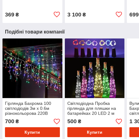
дому USB 8 режимів
біли
теплий білий
369
3 100
699
₴
₴
Подібні товари компанії
Гірлянда Бахрома 100
Світлодіодна Пробка
Вули
світлодіодів 3м x 0.6м
гірлянда для пляшки на
Бахр
різнокольорова 220В
батарейках 20 LED 2 м
світ
Новорічна гірлянда для
різнокольорова (5шт/уп)
192 
700
500
1 3
₴
₴
дому прикрашання
холо
будинку
Купити
Купити