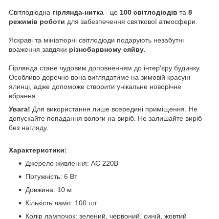
Світлодіодна
гірлянда-нитка
- це
100 світлодіодів
та
8
режимів роботи
для забезпечення святкової атмосфери.
Яскраві та мініатюрні світлодіоди подарують незабутні
враження завдяки
різнобарвному сяйву.
Гірлянда стане чудовим доповненням до інтер'єру будинку.
Особливо доречно вона виглядатиме на зимовій красуні
ялинці, адже допоможе створити унікальне новорічне
вбрання.
Увага!
Для використання лише всередині приміщення. Не
допускайте попадання вологи на виріб. Не залишайте виріб
без нагляду.
Характеристики:
Джерело живлення: АС 220В
Потужність: 6 Вт
Довжина: 10 м
Кількість ламп: 100 шт
Колір лампочок: зелений, червоний, синій, жовтий