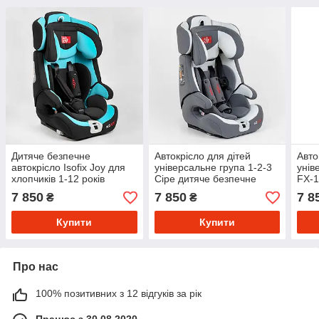
Дитяче безпечне
Автокрісло для дітей
Авто
автокрісло Isofix Joy для
універсальне група 1-2-3
унів
хлопчиків 1-12 років
Сіре дитяче безпечне
FX-1
Автокрісло 9-36 кг FX-
автокрісло 9-36 кг Joy FX-
авто
7 850
7 850
7 8
₴
₴
5266 Чорно-блакитний
9559
36 к
Купити
Купити
Про нас
100% позитивних з 12 відгуків за рік