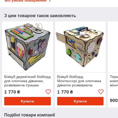
Всі умови повернення
З цим товаром також замовляють
Бізікуб дерев'яний бізіборд
Бізікуб бізіборд
Терм
для хлопчика дівчинки,
Монтессорі для хлопчика
комп
розвиваюча іграшка
дівчаток розвиваюча
жіно
Монтессорі гра для
іграшка дітям до року
кращ
1 770
1 770
₴
₴
раннього розвитку дітей
23x23x23см 17 зон
зими
23x23x23см 17 зон
Бежевий
900
Купити
Купити
Подібні товари компанії