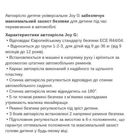
Автокрісло дитяче універсальне Joy G
забезпечує
максимальний захист безпеки
для дитини під час
перевезення в автомобілі.
Характеристики автокрісла Joy G:
• Відповідає Європейському стандарту безпеки ECE R44/04.
• Відноситься до групи 1-2-3, для дітей від 9 до 36 кг (від 9
місяців до 12 років).
• Встановлюється в машині в напрямку руху і кріпиться за
допомогою штатних автомобільних ременів.
• Каркас автокрісла виконаний з надійного та щільного
пластику.
• Спинка автокрісла регулюється відповідно до спинки
автомобільного сидіння.
• Спинка автокрісла може відкидатись на 180°.
• 5-ти точкові ремені безпеки з м'якими накладками
утримають малюка якнайкраще.
• Ремені безпеки регулюються під зріст дитини.
• З боків автокрісла встановлені 2 напрямні ременя безпеки.
• Підголовник регулюється за висотою в 4-х положеннях, що
гарантує оптимальне положення та максимальний захист
голови дитини у будь-якому віці.