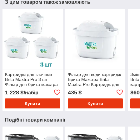
З цим товаром також замовляють
Картриджі для глечиків
Фільтр для води картридж
Змін
Brita Maxtra Pro 3 шт
Брита Макстра Brita
Brit
Фільтр для брита макстра
Maxtra Pro Картридж для
карт
фільтра глечика Brita
1 228
435
860
₴/набір
₴
Купити
Купити
Подібні товари компанії