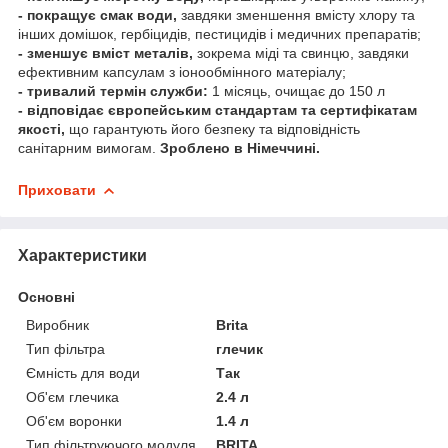
- покращує смак води,
завдяки зменшення вмісту хлору та
інших домішок, гербіцидів, пестицидів і медичних препаратів;
- зменшує вміст металів,
зокрема міді та свинцю, завдяки
ефективним капсулам з іонообмінного матеріалу;
- тривалий термін служби:
1 місяць, очищає до 150 л
- відповідає європейським стандартам та сертифікатам
якості,
що гарантують його безпеку та відповідність
санітарним вимогам.
Зроблено в Німеччині.
Приховати
Характеристики
Основні
Виробник
Brita
Тип фільтра
глечик
Ємність для води
Так
Об'єм глечика
2.4 л
Об'єм воронки
1.4 л
Тип фільтруючого модуля
BRITA