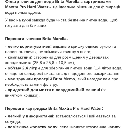
Фільтр-глечик для води Brita Marella з картриджами
Maxtra Pro Hard Water -
це ідеальне рішення для фільтрації
води прямо вдома.
У вас на кухні завжди буде чиста безпечна питна вода, щоб
готувати для близьких.
Переваги глечика Brita Marella:
- легко користуватися:
відкиньте кришку однією рукою та
наповніть глечик, не знімаючи кришку з нього;
- компактний:
створений для розміщення у дверцятах
холодильника (25,8 x 25,8 x 10,5 см);
- об'єму 2,4 літри
для зберігання питної води (1,4 літри води,
очищеної фільтром) вистачить для щоденного використання;
- має зручний пристрій Brita Memo,
який нагадає вам про
необхідність заміни фільтру;
- придатний для миття в посудомийній машині
(за
винятком кришки).
Переваги картриджа Brita Maxtra Pro Hard Water:
- легкий у використанні:
встановлюється і виймається за
секунди;
- пом'якшує жорстку воду,
перешкоджає утворенню накипу;