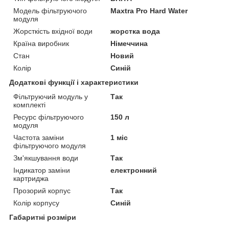
Модель фільтруючого
Maxtra Pro Hard Water
модуля
Жорсткість вхідної води
жорстка вода
Країна виробник
Німеччина
Стан
Новий
Колір
Синій
Додаткові функції і характеристики
Фільтруючий модуль у
Так
комплекті
Ресурс фільтруючого
150 л
модуля
Частота заміни
1 міс
фільтруючого модуля
Зм'якшування води
Так
Індикатор заміни
електронний
картриджа
Прозорий корпус
Так
Колір корпусу
Синій
Габаритні розміри