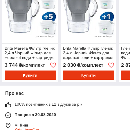
Brita Marella Фільтр глечик
Brita Marella Фільтр глечик
Глеч
2,4 л Чорний Фільтр для
2,4 л Чорний Фільтр для
води
жорсткої води + картриджі
жорсткої води + картриджі
Філь
6 шт
2 шт
Чорн
3 744
2 030
2 8
₴/комплект
₴/комплект
4 шт
Купити
Купити
Про нас
100% позитивних з 12 відгуків за рік
Працює з 30.08.2020
м. Київ
Київ, Україна