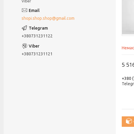
Viber
shopi.shop.shop@gmail.com
+380731231122
Немає
+380731231121
5 51
+380 (
Teleg