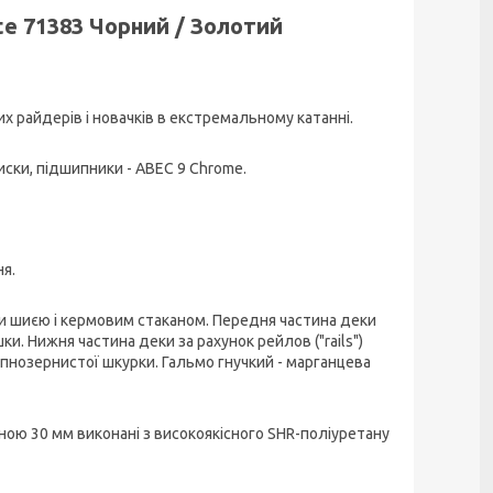
te 71383 Чорний / Золотий
х райдерів і новачків в екстремальному катанні.
иски, підшипники - ABEC 9 Chrome.
ня.
ми шиєю і кермовим стаканом. Передня частина деки
ки. Нижня частина деки за рахунок рейлов ("rails")
пнозернистої шкурки. Гальмо гнучкий - марганцева
ною 30 мм виконані з високоякісного SHR-поліуретану