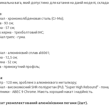
симальна вага, який допустимо для катання на даній моделі, складає
о
:
іал - хромомолібденовая сталь (Cr-Mo);
 - 93 см;
 - 57 см;
к керма - трехболтовий IHC;
ал грипс - гума.
ал - алюмінієвий сплав al6061;
 - 12,5 см;
на - 52 см;
 - прямокутний профіль;
са
:
тр - 120 мм, зроблені з алюмінієвого металкору;
ал - високоякісний SHR-поліуретан (PU). "Super High Rebound" - пона
пники - ABEC 9 Chrome. Мають хороший накат і надійність.
ат укомплектований алюмінієвими пегами (2шт).