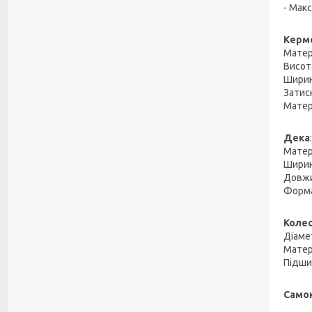
- Мак
Керм
Матер
Висота
Ширина
Затис
Матері
Дека
:
Матері
Ширина
Довжи
Форма
Коле
Діаме
Матері
Підши
Самок