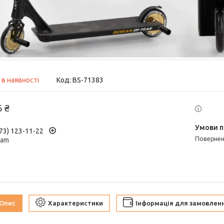
 в наявності
Код:
BS-71383
6 ₴
73) 123-11-22
поверне
ram
Опис
Характеристики
Інформація для замовлен