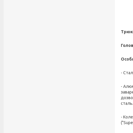
Трюко
Голов
Особ
- Ста
- Алю
заваре
дозво
сталь
- Кол
("Supe