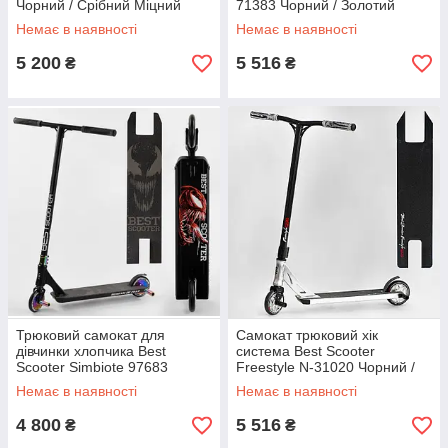
Чорний / Срібний Міцний
71383 Чорний / Золотий
трюковий самокат із
Трюковий самокат hic
Немає в наявності
Немає в наявності
системою HIC
5 200
5 516
₴
₴
Трюковий самокат для
Самокат трюковий хік
дівчинки хлопчика Best
система Best Scooter
Scooter Simbiote 97683
Freestyle N-31020 Чорний /
Чорний / Різнокольоровий
Срібний Трюковий самокат
Немає в наявності
Немає в наявності
Міцний трюкови Міцний
підлітковий
трюковий самокат
4 800
5 516
₴
₴