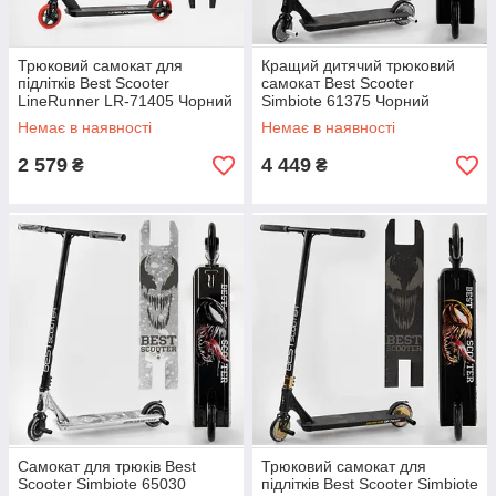
Трюковий самокат для
Кращий дитячий трюковий
підлітків Best Scooter
самокат Best Scooter
LineRunner LR-71405 Чорний
Simbiote 61375 Чорний
/ Червоний Самокат із
Якісний надійний самокат
Немає в наявності
Немає в наявності
системою HIC
для трюків
2 579
4 449
₴
₴
Самокат для трюків Best
Трюковий самокат для
Scooter Simbiote 65030
підлітків Best Scooter Simbiote