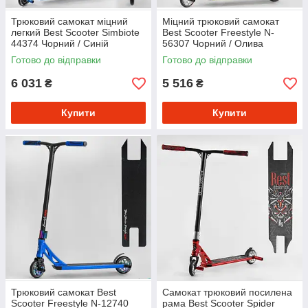
Трюковий самокат міцний
Міцний трюковий самокат
легкий Best Scooter Simbiote
Best Scooter Freestyle N-
44374 Чорний / Синій
56307 Чорний / Олива
Самокат трюковий хік
Самокат трюковий посилена
Готово до відправки
Готово до відправки
система
рама
6 031
5 516
₴
₴
Купити
Купити
Трюковий самокат Best
Самокат трюковий посилена
Scooter Freestyle N-12740
рама Best Scooter Spider