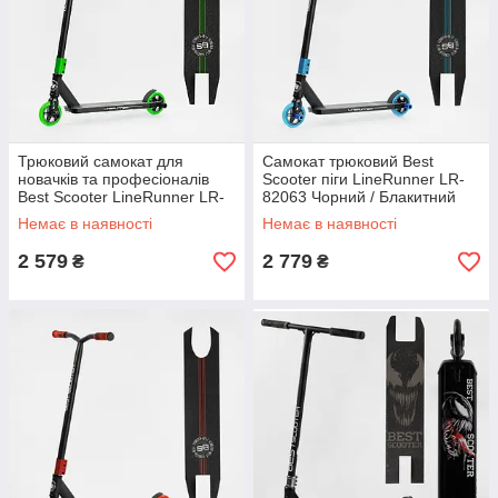
Трюковий самокат для
Самокат трюковий Best
новачків та професіоналів
Scooter піги LineRunner LR-
Best Scooter LineRunner LR-
82063 Чорний / Блакитний
65215 Чорний / Зелений
Якісний надійний самокат
Немає в наявності
Немає в наявності
Самокат посилений
2 579
2 779
₴
₴