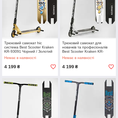
Трюковий самокат hic
Трюковий самокат для
система Best Scooter Kraken
новачків та професіоналів
KR-93091 Чорний / Золотий
Best Scooter Kraken KR-
Самокат для трюків
82080 Чорний / Срібний
Немає в наявності
Немає в наявності
підлітковий
Самокат HIC
4 199
4 199
₴
₴