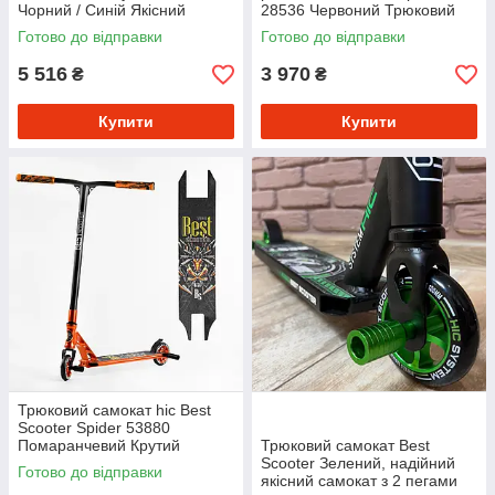
Чорний / Синій Якісний
28536 Червоний Трюковий
надійний дитячий самокат
самокат hic для підлітків
Готово до відправки
Готово до відправки
5 516
3 970
₴
₴
Купити
Купити
Трюковий самокат hic Best
Scooter Spider 53880
Помаранчевий Крутий
Трюковий самокат Best
дитячий трюковий самокат
Scooter Зелений, надійний
Готово до відправки
якісний самокат з 2 пегами