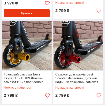
HIC система
3 970
Немає в наявності
₴
2 799
₴
Купити
Трюковий самокат Бест
Самокат для трюків Best
Скутер BS-18109 Жовтий,
Scooter Червоний, дитячий
самокат HIC з посиленою
надійний трюковий самокат
рамою
HIC система 2 пеги
Немає в наявності
Немає в наявності
2 799
2 799
₴
₴