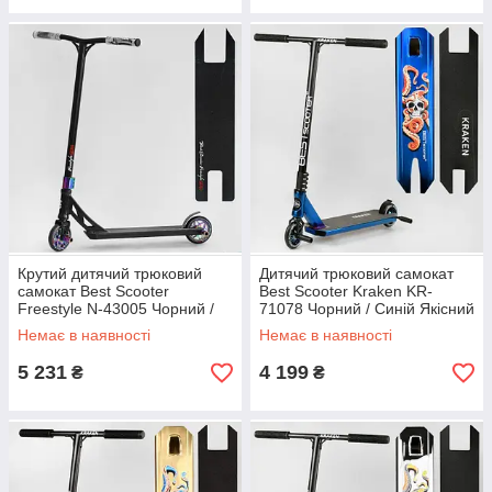
Крутий дитячий трюковий
Дитячий трюковий самокат
самокат Best Scooter
Best Scooter Kraken KR-
Freestyle N-43005 Чорний /
71078 Чорний / Синій Якісний
Різнокольоровий Самокат із
надійний самокат для
Немає в наявності
Немає в наявності
системою HIC
хлопчика
5 231
4 199
₴
₴