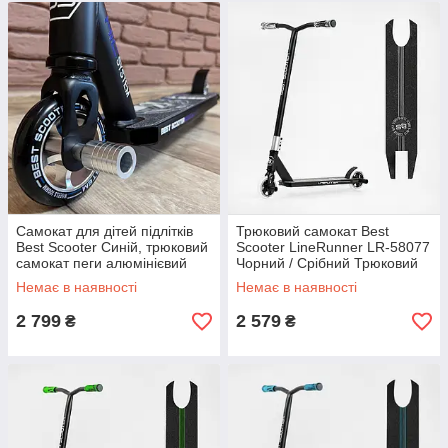
Самокат для дітей підлітків
Трюковий самокат Best
Best Scooter Синій, трюковий
Scooter LineRunner LR-58077
самокат пеги алюмінієвий
Чорний / Срібний Трюковий
двоколісний
самокат міцний легкий
Немає в наявності
Немає в наявності
2 799
2 579
₴
₴