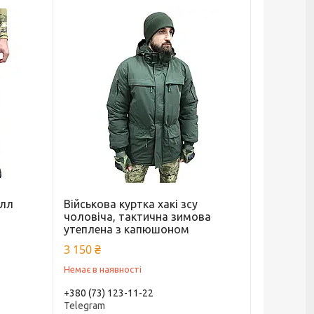
елл
Військова куртка хакі зсу
чоловіча, тактична зимова
утеплена з капюшоном
3 150 ₴
Немає в наявності
+380 (73) 123-11-22
Telegram