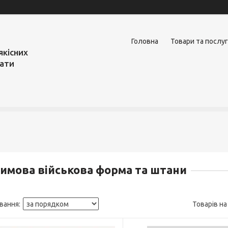
Головна
Товари та послу
якісних
вати
имова військова форма та штани