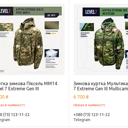
ртка зимова Піксель ММ14
Зимова куртка Мультика
el 7 Extreme Gen III
7 Extreme Gen III Multica
00 ₴
6 700 ₴
ає в наявності
Немає в наявності
0 (73) 123-11-22
+380 (73) 123-11-22
egram
Telegram