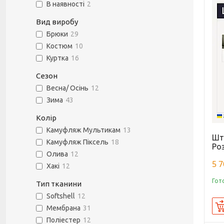
В наявності
2
Вид виробу
Брюки
29
Костюм
10
Куртка
16
Сезон
Весна/ Осінь
12
Зима
43
Колір
Камуфляж Мультикам
13
Шт
Камуфляж Піксель
18
Роз
Олива
12
5 7
Хакі
12
Гот
Тип тканини
Softshell
12
Мембрана
31
Поліестер
12