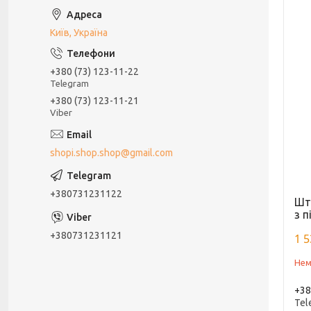
Київ, Україна
+380 (73) 123-11-22
Telegram
+380 (73) 123-11-21
Viber
shopi.shop.shop@gmail.com
+380731231122
Шта
з 
+380731231121
1 5
Нем
+38
Tel