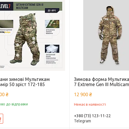
ани зимові Мультикам
Зимова форма Мультика
мір 50 зріст 172-185
7 Extreme Gen III Multica
00 ₴
12 900 ₴
ово до відправки
Немає в наявності
+380 (73) 123-11-22
Купити
Telegram